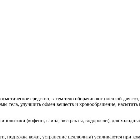
осметическое средство, затем тело оборачивают пленкой для соз
емы тела, улучшить обмен веществ и кровообращение, насытить к
иполитики (кофеин, глина, экстракты, водоросли); для холодных
ти, подтяжка кожи, устранение целлюлита) усиливаются при ко