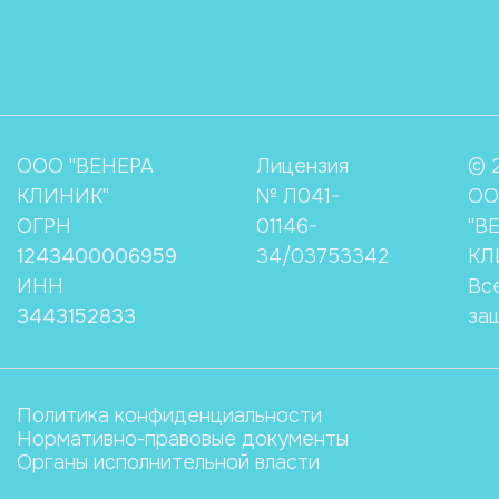
ООО "ВЕНЕРА
Лицензия
© 
КЛИНИК"
№ Л041-
ОО
ОГРН
01146-
"В
1243400006959
34/03753342
КЛ
ИНН
Вс
3443152833
за
Политика конфиденциальности
Нормативно-правовые документы
Органы исполнительной власти