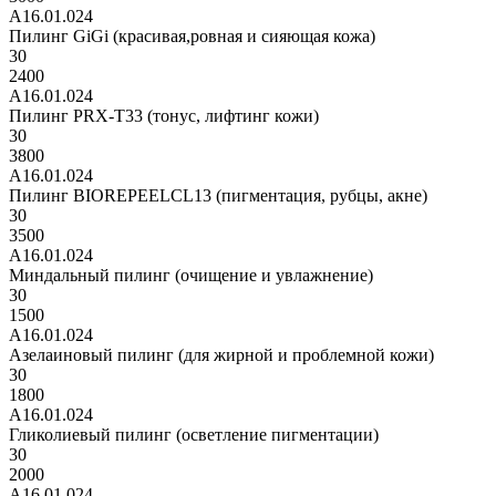
А16.01.024
Пилинг GiGi (красивая,ровная и сияющая кожа)
30
2400
А16.01.024
Пилинг PRX-T33 (тонус, лифтинг кожи)
30
3800
А16.01.024
Пилинг BIOREPEELCL13 (пигментация, рубцы, акне)
30
3500
А16.01.024
Миндальный пилинг (очищение и увлажнение)
30
1500
А16.01.024
Азелаиновый пилинг (для жирной и проблемной кожи)
30
1800
А16.01.024
Гликолиевый пилинг (осветление пигментации)
30
2000
А16.01.024